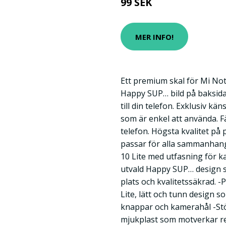
99 SEK
MER INFO!
Ett premium skal för Mi Not
Happy SUP… bild på baksida
till din telefon. Exklusiv k
som är enkel att använda. F
telefon. Högsta kvalitet på
passar för alla sammanhang.
10 Lite med utfasning för 
utvald Happy SUP… design 
plats och kvalitetssäkrad. -
Lite, lätt och tunn design s
knappar och kamerahål -Stö
mjukplast som motverkar r