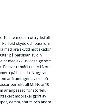
e 10 Lite med en uttrycksfull
. Perfekt skydd och passform
änsla med bra skydd mot skador
äster på baksidan av din
 print med exklusiv design som
 Passar utmärkt till Mi Note
kamera på baksida. Noggrant
som är framtagen av oss på
Passar perfekt till Mi Note 10
om är anpassad för storlek,
tsäkert mobilskal gjort av
epor, damm, smuts och andra