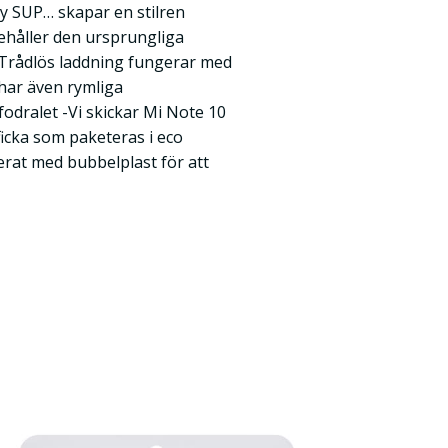
py SUP… skapar en stilren
ehåller den ursprungliga
Trådlös laddning fungerar med
har även rymliga
odralet -Vi skickar Mi Note 10
ficka som paketeras i eco
erat med bubbelplast för att