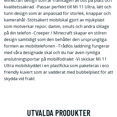
Minecraft design som är framtagen av oss på plats och
kvalitetssäkrad. -Passar perfekt till Mi 11 Ultra, lätt och
tunn design som är anpassad för storlek, knappar och
kamerahål -Stötsäkert mobilskal gjort av mjukplast
som motverkar repor, damm, smuts och andra slitage
på din telefon -Creeper / Minecraft skapar en stilren
design samtidigt som den behåller den ursprungliga
formen av mobiltelefonen -Trådlös laddning fungerar
med våra designade skal och du har även rymliga
anslutningsportar på mobilfodralet -Vi skickar Mi 11
Ultra mobilskyddet i en plastficka som paketeras i eco
friendly kuvert som är vadderat med bubbelplast för att
skydda vid frakt
UTVALDA PRODUKTER