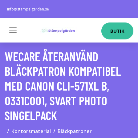
info@stampelgarden.se
BUTIK
WECARE ÅTERANVÄND
BLÄCKPATRON KOMPATIBEL
MED CANON CLI-571XL B,
0331C001, SVART PHOTO
SINGELPACK
Kontorsmaterial
Bläckpatroner