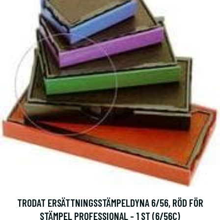
TRODAT ERSÄTTNINGSSTÄMPELDYNA 6/56, RÖD FÖR
STÄMPEL PROFESSIONAL - 1 ST (6/56C)