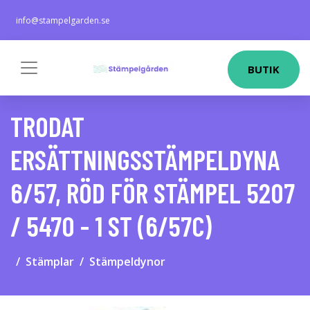
info@stampelgarden.se
BUTIK
TRODAT
ERSÄTTNINGSSTÄMPELDYNA
6/57, RÖD FÖR STÄMPEL 5207
/ 5470 - 1 ST (6/57C)
Stämplar
Stämpeldynor