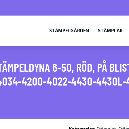
STÄMPELGÅRDEN
STÄMPLAR
ÄMPELDYNA 6-50, RÖD, PÅ BLI
034-4200-4022-4430-4430L-44