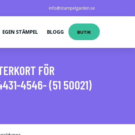
info@stampelgarden.se
EGEN STÄMPEL
BLOGG
BUTIK
STERKORT FÖR
31-4546- (51 50021)