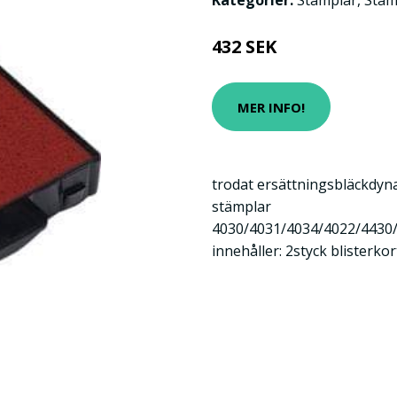
Kategorier:
Stämplar
,
Stäm
432 SEK
MER INFO!
trodat ersättningsbläckdyna
stämplar
4030/4031/4034/4022/4430
innehåller: 2styck blisterkor