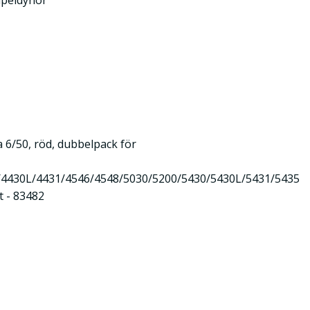
peldynor
 6/50, röd, dubbelpack för
/4430L/4431/4546/4548/5030/5200/5430/5430L/5431/5435
t - 83482