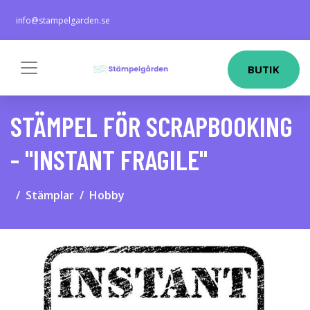
info@stampelgarden.se
BUTIK
STÄMPEL FÖR SCRAPBOOKING
- "INSTANT FRAGILE"
Stämplar
Hobby