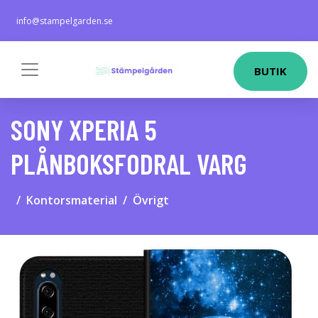
info@stampelgarden.se
BUTIK
SONY XPERIA 5
PLÅNBOKSFODRAL VARG
Kontorsmaterial
Övrigt