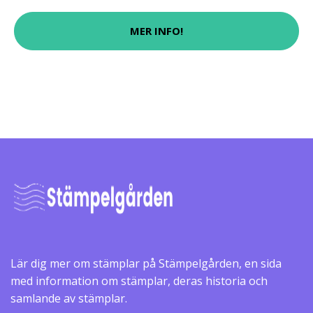
MER INFO!
Lär dig mer om stämplar på Stämpelgården, en sida
med information om stämplar, deras historia och
samlande av stämplar.