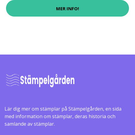
MER INFO!
Lär dig mer om stämplar på Stämpelgården, en sida
med information om stämplar, deras historia och
samlande av stämplar.