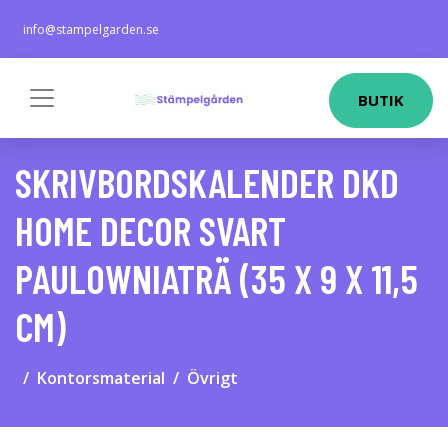
info@stampelgarden.se
BUTIK
SKRIVBORDSKALENDER DKD
HOME DECOR SVART
PAULOWNIATRÄ (35 X 9 X 11,5
CM)
Kontorsmaterial
Övrigt