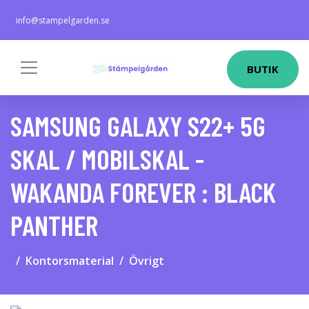
info@stampelgarden.se
BUTIK
SAMSUNG GALAXY S22+ 5G
SKAL / MOBILSKAL -
WAKANDA FOREVER : BLACK
PANTHER
Kontorsmaterial
Övrigt