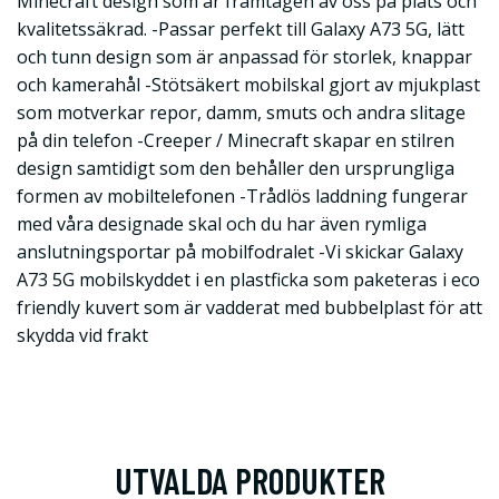
Minecraft design som är framtagen av oss på plats och
kvalitetssäkrad. -Passar perfekt till Galaxy A73 5G, lätt
och tunn design som är anpassad för storlek, knappar
och kamerahål -Stötsäkert mobilskal gjort av mjukplast
som motverkar repor, damm, smuts och andra slitage
på din telefon -Creeper / Minecraft skapar en stilren
design samtidigt som den behåller den ursprungliga
formen av mobiltelefonen -Trådlös laddning fungerar
med våra designade skal och du har även rymliga
anslutningsportar på mobilfodralet -Vi skickar Galaxy
A73 5G mobilskyddet i en plastficka som paketeras i eco
friendly kuvert som är vadderat med bubbelplast för att
skydda vid frakt
UTVALDA PRODUKTER