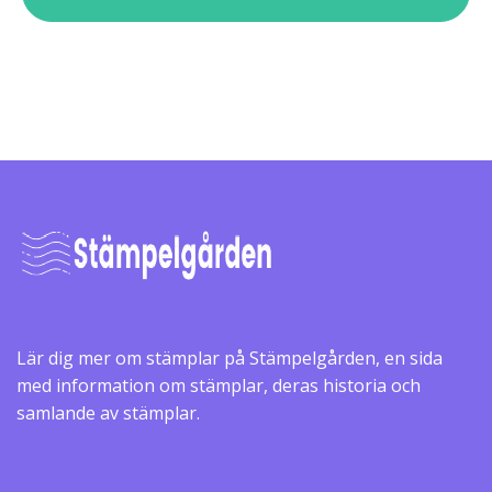
Lär dig mer om stämplar på Stämpelgården, en sida
med information om stämplar, deras historia och
samlande av stämplar.