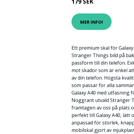
179 SEK
MER INFO!
Ett premium skal för Galaxy
Stranger Things bild på bak
passform till din telefon. E
mot skador som är enkel at
av din telefon. Högsta kvali
som passar för alla samman
Galaxy A40 med utfasning f
Noggrant utvald Stranger 
framtagen av oss på plats o
perfekt till Galaxy A40, lät
anpassad för storlek, knap
mobilskal gjort av mjukpla