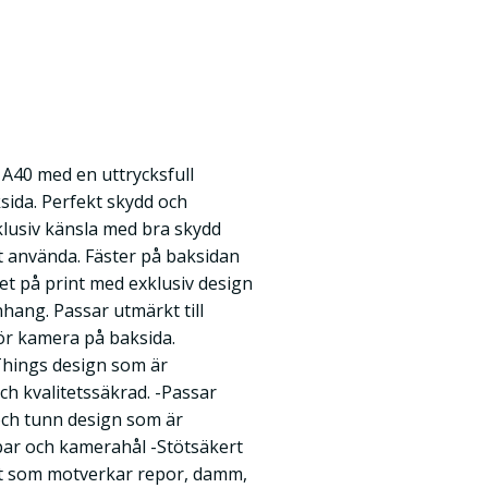
 A40 med en uttrycksfull
sida. Perfekt skydd och
xklusiv känsla med bra skydd
t använda. Fäster på baksidan
tet på print med exklusiv design
hang. Passar utmärkt till
ör kamera på baksida.
Things design som är
ch kvalitetssäkrad. -Passar
t och tunn design som är
par och kamerahål -Stötsäkert
st som motverkar repor, damm,