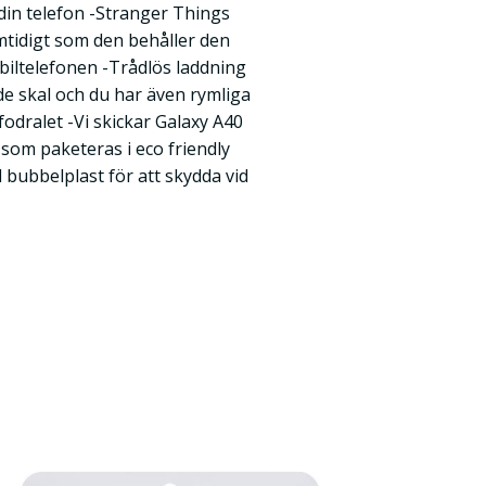
din telefon -Stranger Things
mtidigt som den behåller den
iltelefonen -Trådlös laddning
e skal och du har även rymliga
odralet -Vi skickar Galaxy A40
 som paketeras i eco friendly
bubbelplast för att skydda vid