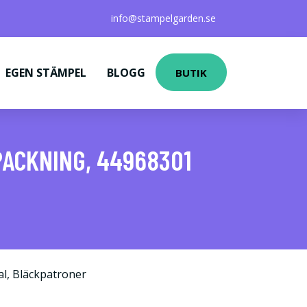
info@stampelgarden.se
EGEN STÄMPEL
BLOGG
BUTIK
PACKNING, 44968301
al
,
Bläckpatroner