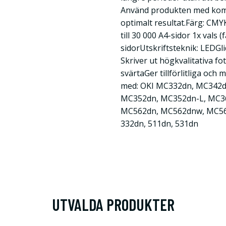
Använd produkten med komp
optimalt resultat.Färg: CMYK
till 30 000 A4-sidor 1x vals (
sidorUtskriftsteknik: LEDGl
Skriver ut högkvalitativa 
svärtaGer tillförlitliga oc
med: OKI MC332dn, MC342
MC352dn, MC352dn-L, MC3
MC562dn, MC562dnw, MC562
332dn, 511dn, 531dn
UTVALDA PRODUKTER