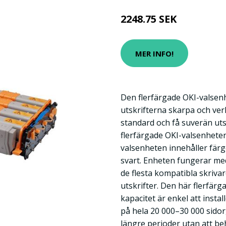
2248.75 SEK
MER INFO!
Den flerfärgade OKI-valsen
utskrifterna skarpa och ver
standard och få suverän uts
flerfärgade OKI-valsenhete
valsenheten innehåller fär
svart. Enheten fungerar me
de flesta kompatibla skriva
utskrifter. Den här flerfä
kapacitet är enkel att insta
på hela 20 000–30 000 sidor,
längre perioder utan att beh