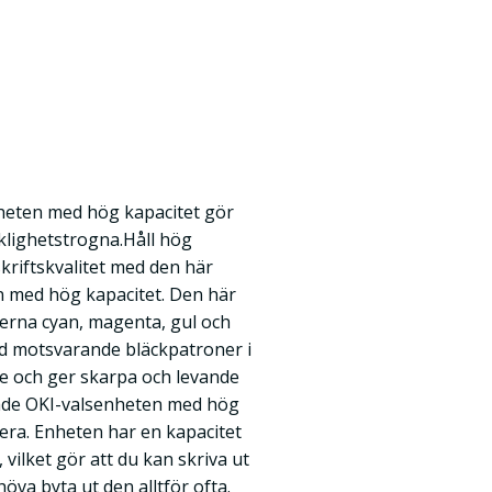
heten med hög kapacitet gör
klighetstrogna.Håll hög
kriftskvalitet med den här
n med hög kapacitet. Den här
gerna cyan, magenta, gul och
d motsvarande bläckpatroner i
re och ger skarpa och levande
rgade OKI-valsenheten med hög
llera. Enheten har en kapacitet
 vilket gör att du kan skriva ut
öva byta ut den alltför ofta.