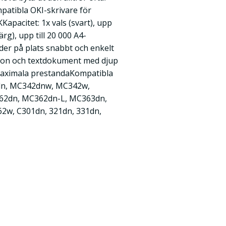
atibla OKI-skrivare för
Kapacitet: 1x vals (svart), upp
färg), upp till 20 000 A4-
ider på plats snabbt och enkelt
foton och textdokument med djup
h maximala prestandaKompatibla
dn, MC342dnw, MC342w,
62dn, MC362dn-L, MC363dn,
w, C301dn, 321dn, 331dn,