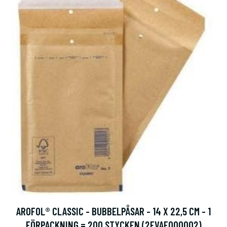
AROFOL® CLASSIC - BUBBELPÅSAR - 14 X 22,5 CM - 1
FÖRPACKNING = 200 STYCKEN (2FVAF000002)