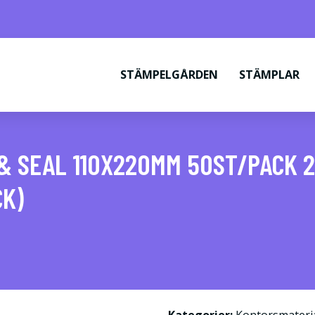
STÄMPELGÅRDEN
STÄMPLAR
& SEAL 110X220MM 50ST/PACK 2
CK)