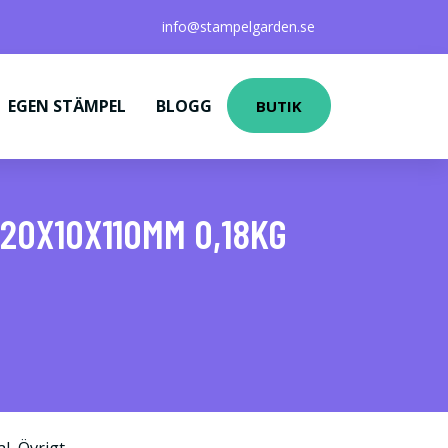
info@stampelgarden.se
EGEN STÄMPEL
BLOGG
BUTIK
20X10X110MM 0,18KG