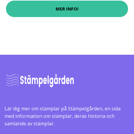
MER INFO!
Lär dig mer om stämplar på Stämpelgården, en sida
med information om stämplar, deras historia och
samlande av stämplar.