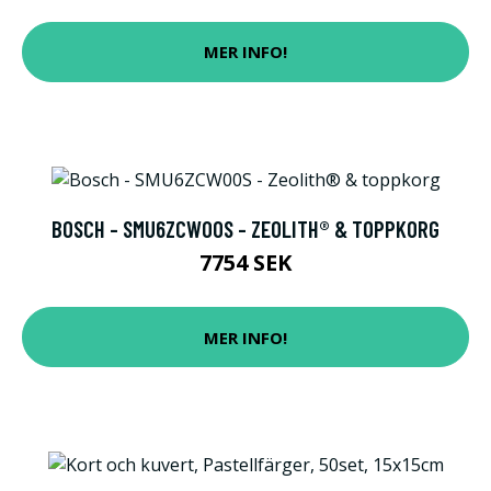
MER INFO!
BOSCH - SMU6ZCW00S - ZEOLITH® & TOPPKORG
7754 SEK
MER INFO!