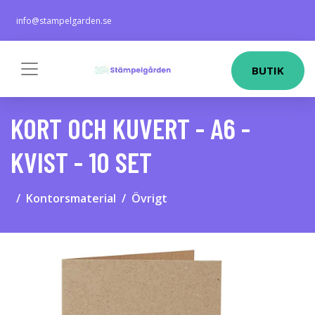
info@stampelgarden.se
BUTIK
KORT OCH KUVERT - A6 -
KVIST - 10 SET
Kontorsmaterial
Övrigt