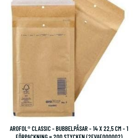
AROFOL® CLASSIC - BUBBELPÅSAR - 14 X 22,5 CM - 1
FÖRPACKNING = 200 STYCKEN (2FVAF000002)