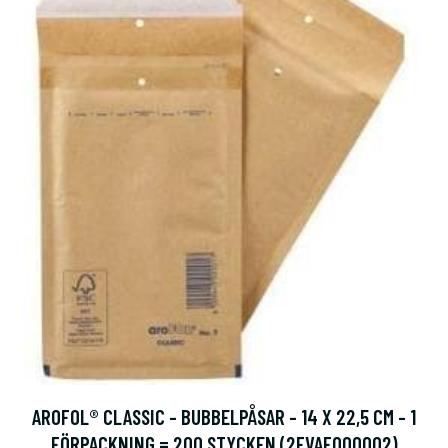
AROFOL® CLASSIC - BUBBELPÅSAR - 14 X 22,5 CM - 1
FÖRPACKNING = 200 STYCKEN (2FVAF000002)