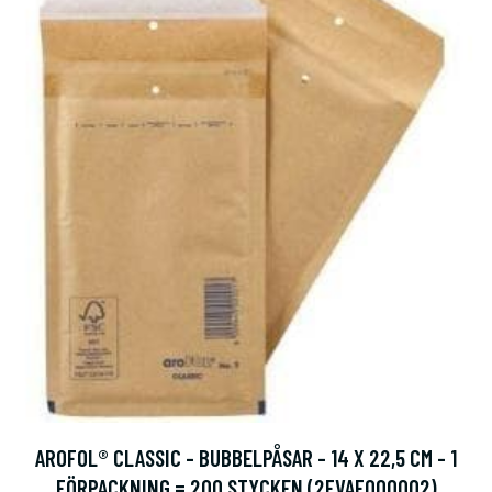
AROFOL® CLASSIC - BUBBELPÅSAR - 14 X 22,5 CM - 1
FÖRPACKNING = 200 STYCKEN (2FVAF000002)