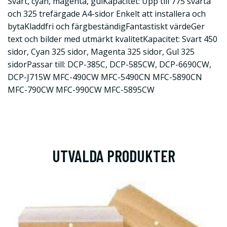
Svart, cyan, magenta, gulKapacitet: Upp till 775 svarta
och 325 trefärgade A4-sidor Enkelt att installera och
bytaKladdfri och färgbeständigFantastiskt värdeGer
text och bilder med utmärkt kvalitetKapacitet: Svart 450
sidor, Cyan 325 sidor, Magenta 325 sidor, Gul 325
sidorPassar till: DCP-385C, DCP-585CW, DCP-6690CW,
DCP-J715W MFC-490CW MFC-5490CN MFC-5890CN
MFC-790CW MFC-990CW MFC-5895CW
UTVALDA PRODUKTER