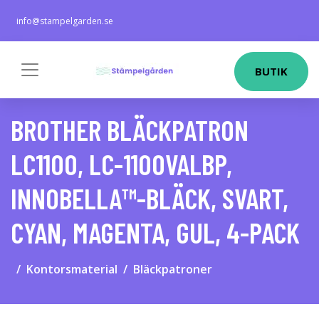
info@stampelgarden.se
BUTIK
BROTHER BLÄCKPATRON
LC1100, LC-1100VALBP,
INNOBELLA™-BLÄCK, SVART,
CYAN, MAGENTA, GUL, 4-PACK
Kontorsmaterial
Bläckpatroner