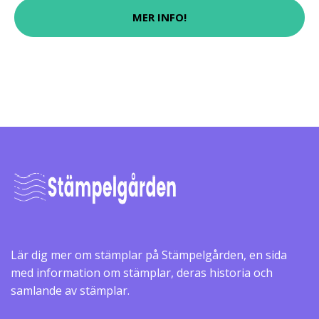
MER INFO!
Lär dig mer om stämplar på Stämpelgården, en sida
med information om stämplar, deras historia och
samlande av stämplar.