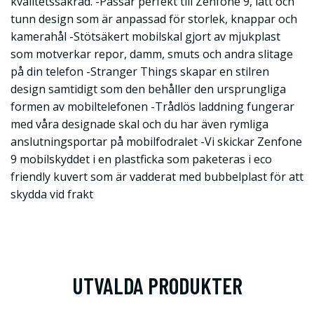
kvalitetssäkrad. -Passar perfekt till Zenfone 9, lätt och
tunn design som är anpassad för storlek, knappar och
kamerahål -Stötsäkert mobilskal gjort av mjukplast
som motverkar repor, damm, smuts och andra slitage
på din telefon -Stranger Things skapar en stilren
design samtidigt som den behåller den ursprungliga
formen av mobiltelefonen -Trådlös laddning fungerar
med våra designade skal och du har även rymliga
anslutningsportar på mobilfodralet -Vi skickar Zenfone
9 mobilskyddet i en plastficka som paketeras i eco
friendly kuvert som är vadderat med bubbelplast för att
skydda vid frakt
UTVALDA PRODUKTER