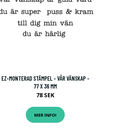
EZ-MONTERAD STÄMPEL - VÅR VÄNSKAP -
77 X 36 MM
78 SEK
MER INFO!