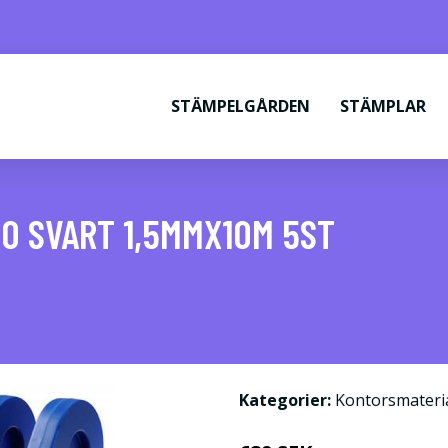
STÄMPELGÅRDEN
STÄMPLAR
O SVART 1,5MMX10M 5ST
Kategorier:
Kontorsmateri