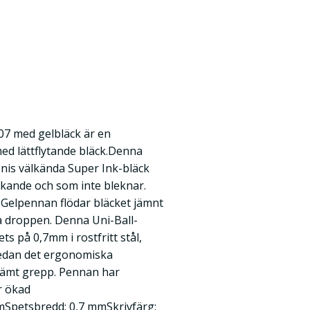
07 med gelbläck är en
 med lättflytande bläck.Denna
nis välkända Super Ink-bläck
rkande och som inte bleknar.
 Gelpennan flödar bläcket jämnt
ta droppen. Denna Uni-Ball-
 på 0,7mm i rostfritt stål,
 medan det ergonomiska
ämt grepp. Pennan har
r ökad
mSpetsbredd: 0,7 mmSkrivfärg: