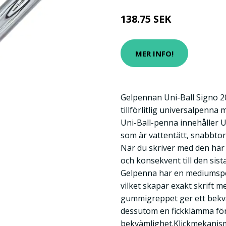
138.75 SEK
MER INFO!
Gelpennan Uni-Ball Signo 2
tillförlitlig universalpenna
Uni-Ball-penna innehåller U
som är vattentätt, snabbto
När du skriver med den här
och konsekvent till den sis
Gelpenna har en mediumspets
vilket skapar exakt skrift
gummigreppet ger ett bekv
dessutom en fickklämma fö
bekvämlighet.Klickmekanis