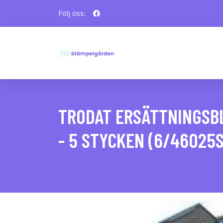
Följ oss:
TRODAT ERSÄTTNINGSB
- 5 STYCKEN (6/46025S