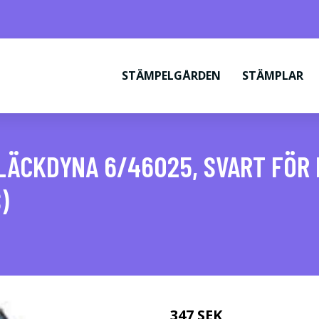
STÄMPELGÅRDEN
STÄMPLAR
LÄCKDYNA 6/46025, SVART FÖR
)
347 SEK