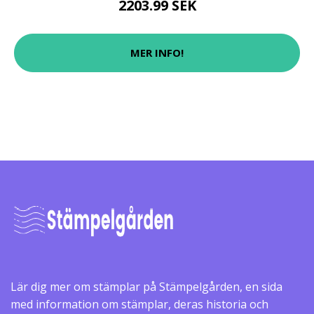
2203.99 SEK
MER INFO!
Lär dig mer om stämplar på Stämpelgården, en sida
med information om stämplar, deras historia och