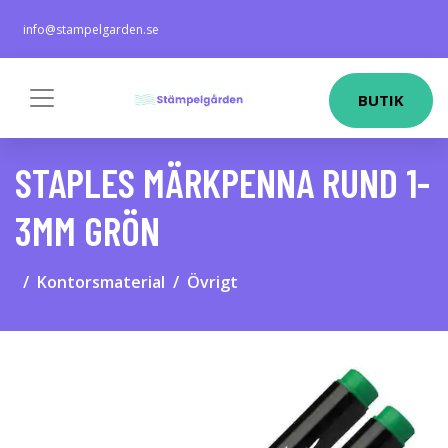
info@stampelgarden.se
BUTIK
STAPLES MÄRKPENNA RUND 1-
3MM GRÖN
Kontorsmaterial
Övrigt