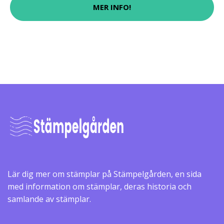
MER INFO!
Lär dig mer om stämplar på Stämpelgården, en sida
med information om stämplar, deras historia och
samlande av stämplar.