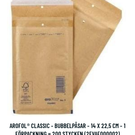
AROFOL® CLASSIC - BUBBELPÅSAR - 14 X 22,5 CM - 1
FÖRPACKNING = 200 STYCKEN (2FVAF000002)