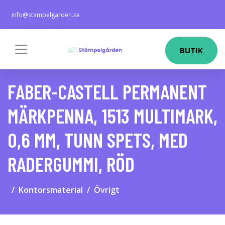
info@stampelgarden.se
BUTIK
FABER-CASTELL PERMANENT
MÄRKPENNA, 1513 MULTIMARK,
0,6 MM, TUNN SPETS, MED
RADERGUMMI, RÖD
Kontorsmaterial
Övrigt