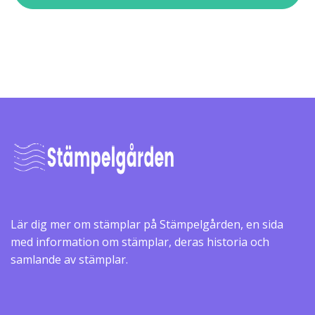
Lär dig mer om stämplar på Stämpelgården, en sida
med information om stämplar, deras historia och
samlande av stämplar.