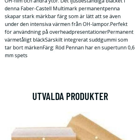
OH-film och andra ytor. Det ljusbeständiga bläcket i
denna Faber-Castell Multimark permanentpenna
skapar stark märkbar färg som är lätt att se även
under den intensiva värmen från OH-lampor.Perfekt
för användning på overheadpresentationerPermanent
värmetåligt bläckSärskilt integrerat suddgummi som
tar bort märkenFärg: Röd Pennan har en supertunn 0,6
mm spets
UTVALDA PRODUKTER